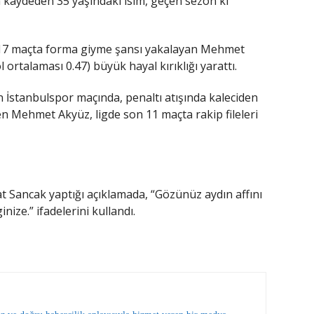
a kaydeden 35 yaşındaki isim, geçen sezon ki
a 17 maçta forma giyme şansı yakalayan Mehmet
 ortalaması 0.47) büyük hayal kırıklığı yarattı.
 İstanbulspor maçında, penaltı atışında kaleciden
 Mehmet Akyüz, ligde son 11 maçta rakip fileleri
Sancak yaptığı açıklamada, “Gözünüz aydın affını
inize.” ifadelerini kullandı.