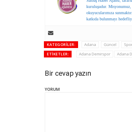
Salbaş Haber Ajansı, tarafs
kuruluşudur. Misyonumuz, y
okuyucularımıza sunmaktır.
katkıda bulunmayı hedefliy
KATEGORILER:
Adana
Güncel
Spo
ETIKETLER:
Adana Demirspor
Adana D
Bir cevap yazın
YORUM