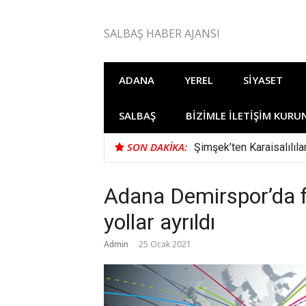
İçeriğe
atla
SALBAŞ HABER AJANSI
ADANA
YEREL
SIYASET
SALBAŞ
BIZIMLE İLETIŞIM KURU
SON DAKIKA:
Şimşek’ten Karaisalılıl
Adana Demirspor’da fl
yollar ayrıldı
Admin
25 Ocak 2021