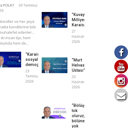
ya POLAT
30 Temmuz
26
“Kuvayı
Milliyeci
mbesiller ve her şeye
Karaisalı”
atta kendilerine bile
27
uhalefet edenler...
Haziran
 iki insan tipi, hem
2026
plumda hem de...
“Karaisalı’nın
sosyal
“Murt
demografisi”
Helvası
Ustası”
23
Temmuz
20
2026
Haziran
2026
“Bölüşerek
tok
oluruz,
bölünerek
yok