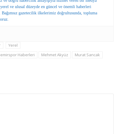
ız ve doğru habercilik anlayışıyla hizmet veren bir medya
erel ve ulusal düzeyde en güncel ve önemli haberleri
 Bağımsız gazetecilik ilkelerimiz doğrultusunda, topluma
oruz.
r
Yerel
emirspor Haberleri
Mehmet Akyüz
Murat Sancak