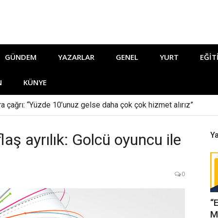
GÜNDEM
YAZARLAR
GENEL
YURT
EĞIT
N
KÜNYE
ara çağrı: “Yüzde 10’unuz gelse daha çok çok hizmet alırız”
aş ayrılık: Golcü oyuncu ile
Ya
0
“
M