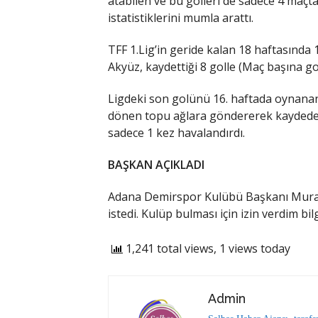
atabilen ve bu golleri de sadece 4 maçt
istatistiklerini mumla arattı.
TFF 1.Lig’in geride kalan 18 haftasınd
Akyüz, kaydettiği 8 golle (Maç başına gol
Ligdeki son golünü 16. haftada oynanan
dönen topu ağlara göndererek kaydeden
sadece 1 kez havalandırdı.
BAŞKAN AÇIKLADI
Adana Demirspor Kulübü Başkanı Murat 
istedi. Kulüp bulması için izin verdim bilg
1,241 total views, 1 views today
Admin