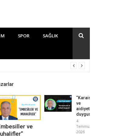
IM
SPOR
SAĞLIK
zarlar
“Karaisalıcılık
ve
aidiyet
duygusu”
4
Embesiller ve
Temmuz
2026
uhalifler”