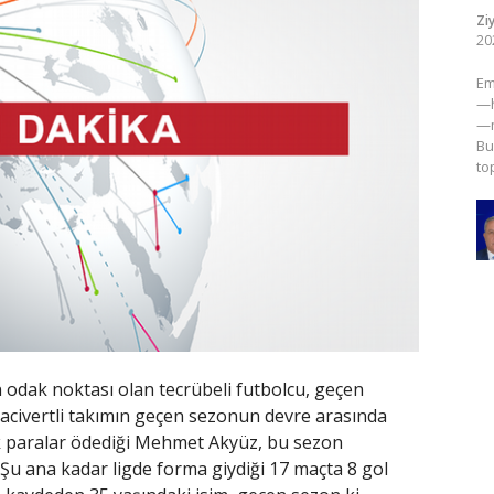
Zi
20
​E
—h
—m
Bu
to
n odak noktası olan tecrübeli futbolcu, geçen
Lacivertli takımın geçen sezonun devre arasında
ük paralar ödediği Mehmet Akyüz, bu sezon
 ana kadar ligde forma giydiği 17 maçta 8 gol