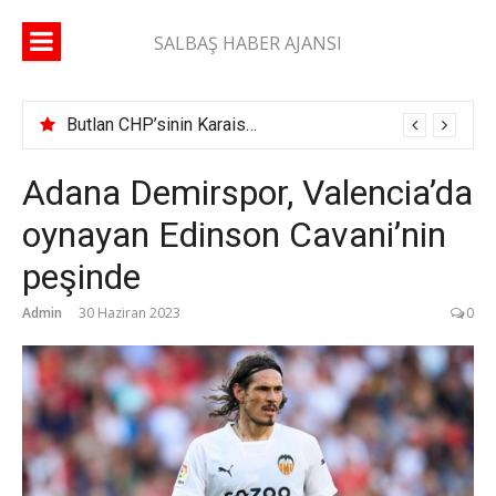
İçeriğe
atla
SALBAŞ HABER AJANSI
Butlan CHP’sinin Karaisalı İlçe Başkanı belli oldu
Adana Demirspor, Valencia’da
oynayan Edinson Cavani’nin
peşinde
Admin
30 Haziran 2023
0