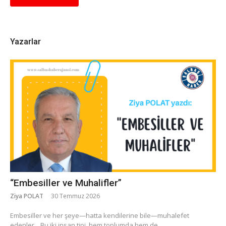
Yazarlar
“Embesiller ve Muhalifler”
Ziya POLAT
30 Temmuz 2026
​Embesiller ve her şeye—hatta kendilerine bile—muhalefet
edenler... Bu iki insan tipi, hem toplumda hem de...