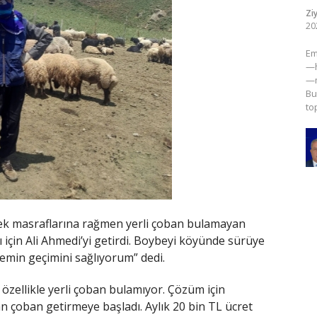
Zi
20
​E
—h
—m
Bu
to
mek masraflarına rağmen yerli çoban bulamayan
 için Ali Ahmedi’yi getirdi. Boybeyi köyünde sürüye
emin geçimini sağlıyorum” dedi.
 özellikle yerli çoban bulamıyor. Çözüm için
n çoban getirmeye başladı. Aylık 20 bin TL ücret