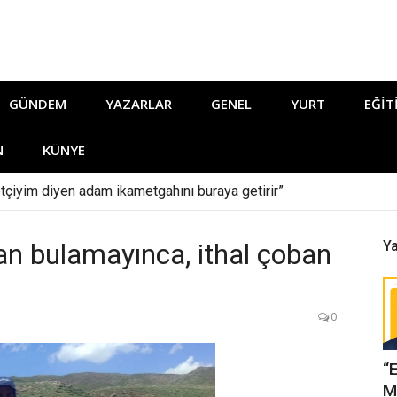
GÜNDEM
YAZARLAR
GENEL
YURT
EĞIT
N
KÜNYE
tçiyim diyen adam ikametgahını buraya getirir”
ban bulamayınca, ithal çoban
Ya
0
“
M