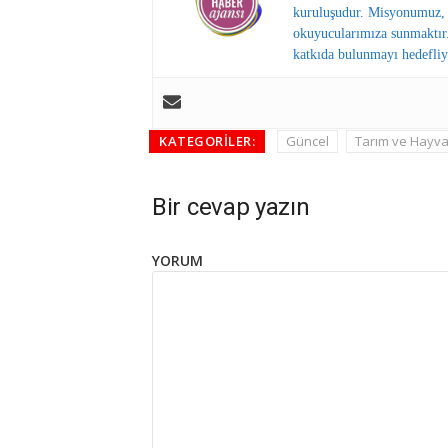
kuruluşudur. Misyonumuz, y
okuyucularımıza sunmaktır.
katkıda bulunmayı hedefliy
KATEGORILER:
Güncel
Tarım ve Hayvan
Bir cevap yazın
YORUM