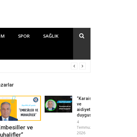
IM
SPOR
SAĞLIK
zarlar
“Karaisalıcılık
ve
aidiyet
duygusu”
4
Embesiller ve
Temmuz
2026
uhalifler”