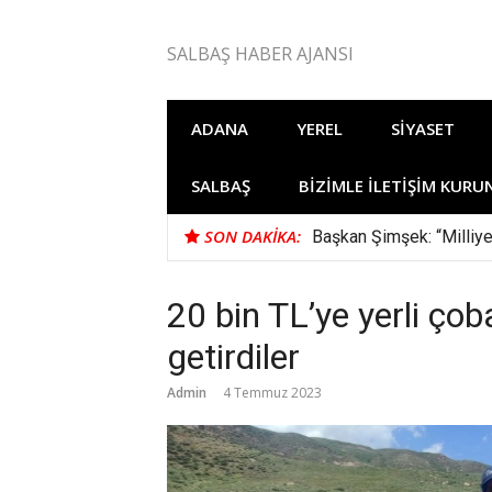
İçeriğe
atla
SALBAŞ HABER AJANSI
ADANA
YEREL
SIYASET
SALBAŞ
BIZIMLE İLETIŞIM KURU
SON DAKIKA:
Başkan Şimşek: “Milliye
20 bin TL’ye yerli ço
getirdiler
Admin
4 Temmuz 2023