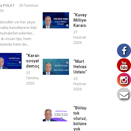
ya POLAT
30 Temmuz
26
“Kuvayı
Milliyeci
mbesiller ve her şeye
Karaisalı”
atta kendilerine bile
27
uhalefet edenler...
Haziran
 iki insan tipi, hem
2026
plumda hem de...
“Karaisalı’nın
sosyal
“Murt
demografisi”
Helvası
Ustası”
23
Temmuz
20
2026
Haziran
2026
“Bölüşerek
tok
oluruz,
bölünerek
yok