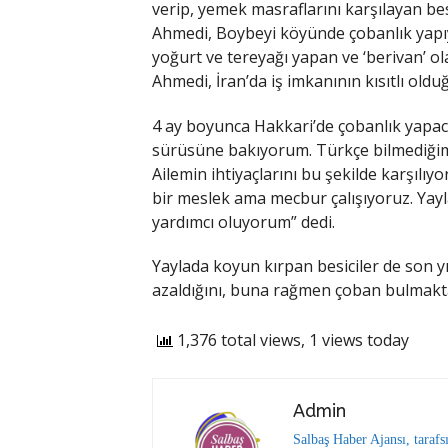
verip, yemek masraflarını karşılayan besi
Ahmedi, Boybeyi köyünde çobanlık yapıy
yoğurt ve tereyağı yapan ve ‘berivan’ ol
Ahmedi, İran’da iş imkanının kısıtlı oldu
4 ay boyunca Hakkari’de çobanlık yapac
sürüsüne bakıyorum. Türkçe bilmediğim i
Ailemin ihtiyaçlarını bu şekilde karşılıy
bir meslek ama mecbur çalışıyoruz. Ya
yardımcı oluyorum” dedi.
Yaylada koyun kırpan besiciler de son y
azaldığını, buna rağmen çoban bulmakta sı
1,376 total views, 1 views today
Admin
Salbaş Haber Ajansı, tarafs