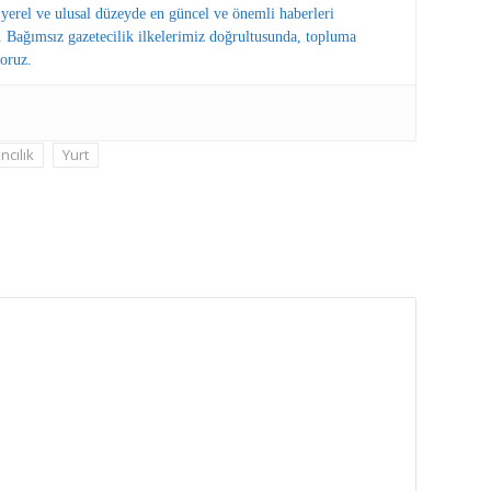
erel ve ulusal düzeyde en güncel ve önemli haberleri
 Bağımsız gazetecilik ilkelerimiz doğrultusunda, topluma
oruz.
cılık
Yurt