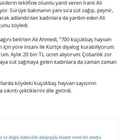
cilerin teklifine olumlu yanıt veren İranlı Ali
or. Sürüye bakmanın yanı sıra süt sağıp, peynir,
arak adlandırılan kadınlara da yardım eden Ali
ğunu söyledi.
ağını belirten Ali Ahmedi, “700 küçükbaş hayvan
çin yöre insanı ile Kürtçe diyalog kurabiliyorum.
orum. Aylık 20 bin TL ücret alıyorum. Çobanlık zor
ylaya süt sağmaya gelen kadınlara da zaman zaman
ıllarda köydeki küçükbaş hayvan sayısının
kıntı çektiklerini dile getirdi.
ız ve doğru habercilik anlayışıyla hizmet veren bir medya