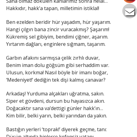
Sana olmaz dökülen kanlarımız sonra helal…
Hakkıdır, hakk’a tapan, milletimin istiklal!
Ben ezelden beridir hür yaşadım, hür yaşarım.
Hangi çılgın bana zincir vuracakmış? Şaşarım!
Kükremiş sel gibiyim, bendimi çiğner, aşarım.
Yırtarım dağları, enginlere sığmam, taşarım.
Garbın afakını sarmışsa çelik zırhlı duvar,
Benim iman dolu göğsüm gibi serhaddim var.
Ulusun, korkma! Nasıl böyle bir imanı boğar,
‘Medeniyet!’ dediğin tek dişi kalmış canavar?
Arkadaş! Yurduma alçakları uğratma, sakın.
Siper et gövdeni, dursun bu hayasızca akın.
Doğacaktır sana va’dettigi günler hakk’ın…
Kim bilir, belki yarın, belki yarından da yakın.
Bastığın yerleri ‘toprak!’ diyerek geçme, tanı:
Düşün altında binlerce kefensiz yatanı.