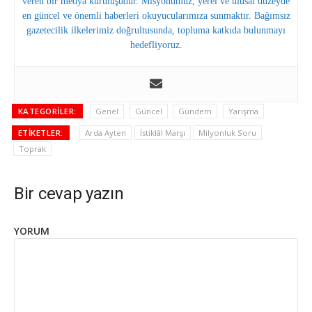
veren bir medya kuruluşudur. Misyonumuz, yerel ve ulusal düzeyde
en güncel ve önemli haberleri okuyucularımıza sunmaktır. Bağımsız
gazetecilik ilkelerimiz doğrultusunda, topluma katkıda bulunmayı
hedefliyoruz.
KATEGORILER:
Genel
Güncel
Gündem
Yarışma
ETIKETLER:
Arda Ayten
İstiklâl Marşı
Milyonluk Soru
Toprak
Bir cevap yazın
YORUM