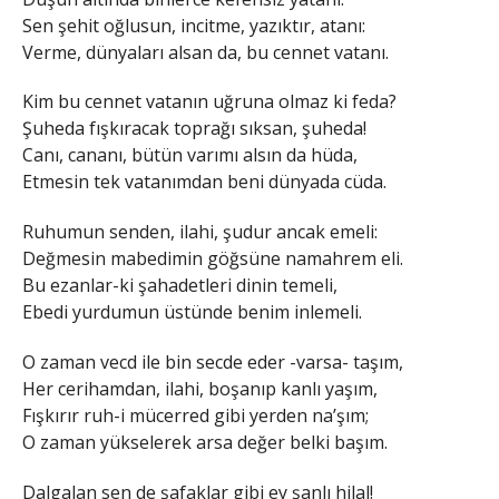
Sen şehit oğlusun, incitme, yazıktır, atanı:
Verme, dünyaları alsan da, bu cennet vatanı.
Kim bu cennet vatanın uğruna olmaz ki feda?
Şuheda fışkıracak toprağı sıksan, şuheda!
Canı, cananı, bütün varımı alsın da hüda,
Etmesin tek vatanımdan beni dünyada cüda.
Ruhumun senden, ilahi, şudur ancak emeli:
Değmesin mabedimin göğsüne namahrem eli.
Bu ezanlar-ki şahadetleri dinin temeli,
Ebedi yurdumun üstünde benim inlemeli.
O zaman vecd ile bin secde eder -varsa- taşım,
Her cerihamdan, ilahi, boşanıp kanlı yaşım,
Fışkırır ruh-i mücerred gibi yerden na’şım;
O zaman yükselerek arsa değer belki başım.
Dalgalan sen de şafaklar gibi ey şanlı hilal!