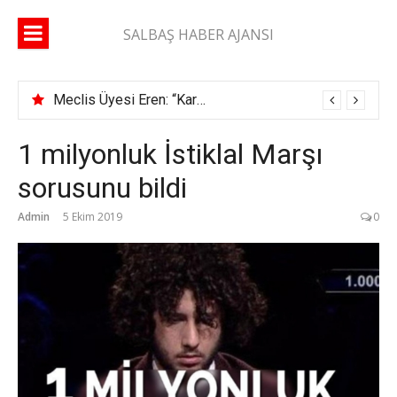
İçeriğe
atla
SALBAŞ HABER AJANSI
Meclis Üyesi Eren: “Karaisalı yolunda 2 ay geçti, şerit çizgisi bile çekilmedi”
1 milyonluk İstiklal Marşı
sorusunu bildi
Admin
5 Ekim 2019
0