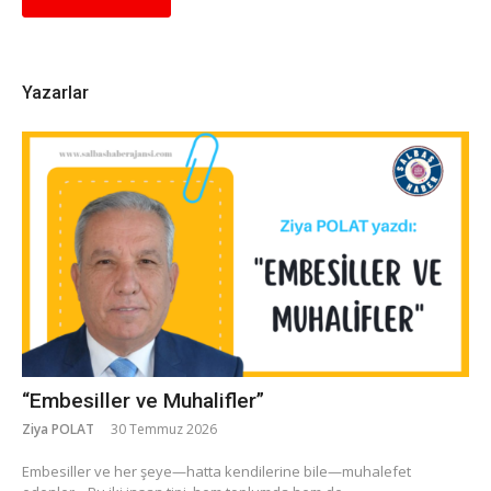
Yazarlar
“Embesiller ve Muhalifler”
Ziya POLAT
30 Temmuz 2026
​Embesiller ve her şeye—hatta kendilerine bile—muhalefet