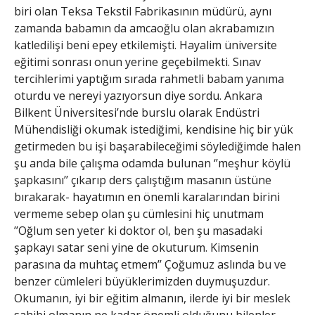
biri olan Teksa Tekstil Fabrikasının müdürü, aynı
zamanda babamın da amcaoğlu olan akrabamızın
katledilişi beni epey etkilemişti. Hayalim üniversite
eğitimi sonrası onun yerine geçebilmekti. Sınav
tercihlerimi yaptığım sırada rahmetli babam yanıma
oturdu ve nereyi yazıyorsun diye sordu. Ankara
Bilkent Üniversitesi’nde burslu olarak Endüstri
Mühendisliği okumak istediğimi, kendisine hiç bir yük
getirmeden bu işi başarabileceğimi söylediğimde halen
şu anda bile çalışma odamda bulunan ‘’meşhur köylü
şapkasını’’ çıkarıp ders çalıştığım masanın üstüne
bırakarak- hayatımın en önemli karalarından birini
vermeme sebep olan şu cümlesini hiç unutmam
’’Oğlum sen yeter ki doktor ol, ben şu masadaki
şapkayı satar seni yine de okuturum. Kimsenin
parasına da muhtaç etmem’’ Çoğumuz aslında bu ve
benzer cümleleri büyüklerimizden duymuşuzdur.
Okumanın, iyi bir eğitim almanın, ilerde iyi bir meslek