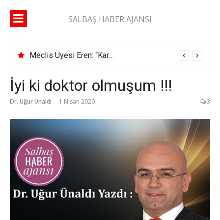
İçeriğe
atla
SALBAŞ HABER AJANSI
Meclis Üyesi Eren: “Karaisalı yolunda 2 ay geçti, şerit çizgisi bile çekilmedi”
İyi ki doktor olmuşum !!!
Dr. Uğur Ünaldı
1 Nisan 2020
3