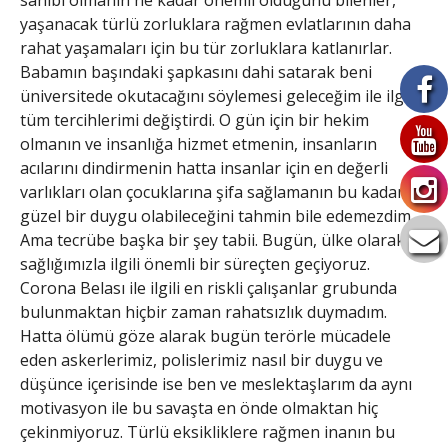
sahibi olmanın ne kadar önemli olduğunu bilenler,
yaşanacak türlü zorluklara rağmen evlatlarının daha
rahat yaşamaları için bu tür zorluklara katlanırlar.
Babamın başındaki şapkasını dahi satarak beni
üniversitede okutacağını söylemesi geleceğim ile ilgili
tüm tercihlerimi değiştirdi. O gün için bir hekim
olmanın ve insanlığa hizmet etmenin, insanların
acılarını dindirmenin hatta insanlar için en değerli
varlıkları olan çocuklarına şifa sağlamanın bu kadar
güzel bir duygu olabileceğini tahmin bile edemezdim.
Ama tecrübe başka bir şey tabii. Bugün, ülke olarak,
sağlığımızla ilgili önemli bir süreçten geçiyoruz.
Corona Belası ile ilgili en riskli çalışanlar grubunda
bulunmaktan hiçbir zaman rahatsızlık duymadım.
Hatta ölümü göze alarak bugün terörle mücadele
eden askerlerimiz, polislerimiz nasıl bir duygu ve
düşünce içerisinde ise ben ve meslektaşlarım da aynı
motivasyon ile bu savaşta en önde olmaktan hiç
çekinmiyoruz. Türlü eksikliklere rağmen inanın bu